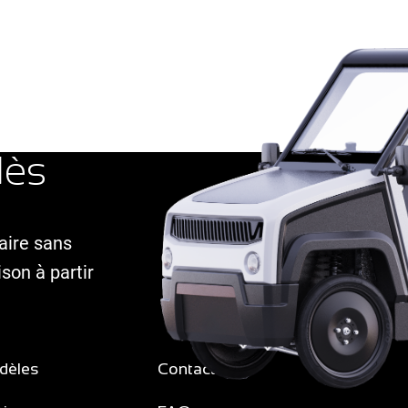
dès
taire sans
son à partir
dèles
Contact